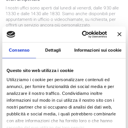
I nostri uffici sono aperti dal lunedì al venerdì, dalle 9:30 alle
13:30 e dalle 14:30 alle 18:30. Siamo anche disponibili per
appuntamenti in ufficio o videochiamate, su richiesta, per
offrirti un servizio ancora più personalizzato.
Consenso
Dettagli
Informazioni sui cookie
Questo sito web utilizza i cookie
Utilizziamo i cookie per personalizzare contenuti ed
annunci, per fornire funzionalità dei social media e per
analizzare il nostro traffico. Condividiamo inoltre
informazioni sul modo in cui utilizza il nostro sito con i
Assistenza
nostri partner che si occupano di analisi dei dati web,
Se hai bisogno di assistenza durante il tuo viaggio, il nostro
pubblicità e social media, i quali potrebbero combinarle
servizio clienti è disponibile 24/7 per garantirti tranquillità e
con altre informazioni che ha fornito loro o che hanno
supporto in ogni momento.
raccolto dal suo utilizzo dei loro servizi.